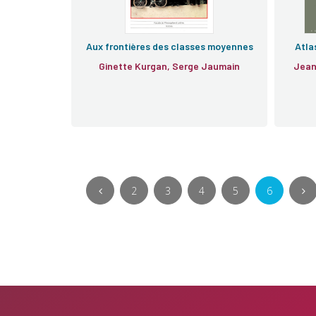
Aux frontières des classes moyennes
Atla
Ginette Kurgan, Serge Jaumain
Jean
2
3
4
5
6