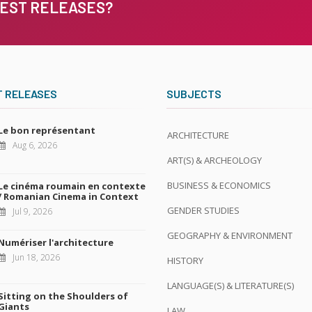
TEST RELEASES?
T RELEASES
SUBJECTS
Le bon représentant
ARCHITECTURE
Aug 6, 2026
ART(S) & ARCHEOLOGY
BUSINESS & ECONOMICS
Le cinéma roumain en contexte
/ Romanian Cinema in Context
GENDER STUDIES
Jul 9, 2026
GEOGRAPHY & ENVIRONMENT
Numériser l'architecture
Jun 18, 2026
HISTORY
LANGUAGE(S) & LITERATURE(S)
Sitting on the Shoulders of
Giants
LAW