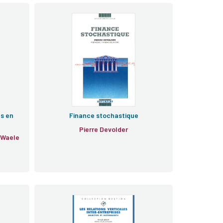
s en
Finance stochastique
Pierre Devolder
 Waele