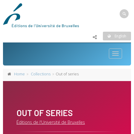
English
Toggle
navigatio
Home
Collections
Out of series
OUT OF SERIES
Éditions de l'Université de Bruxelles