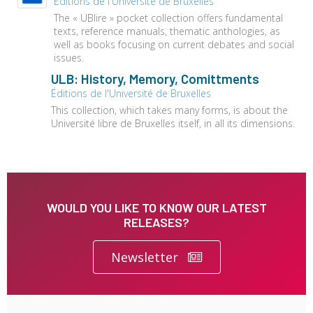
Éditions de l'Université de Bruxelles
The « UBlire » pocket collection offers fundamental
texts, reference manuals, thematic anthologies, as
well as books focusing on current debates and social
issues.
ULB: History, Memory, Comittments
Éditions de l'Université de Bruxelles
This collection, which takes many forms, is about the
Université libre de Bruxelles itself, in all its dimensions.
WOULD YOU LIKE TO KNOW OUR LATEST
RELEASES?
Newsletter